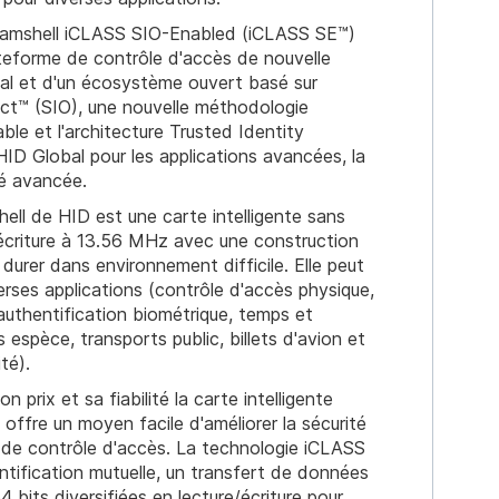
lamshell iCLASS SIO-Enabled (iCLASS SE™)
ateforme de contrôle d'accès de nouvelle
al et d'un écosystème ouvert basé sur
ect™ (SIO), une nouvelle méthodologie
able et l'architecture Trusted Identity
ID Global pour les applications avancées, la
té avancée.
ll de HID est une carte intelligente sans
/écriture à 13.56 MHz avec une construction
durer dans environnement difficile. Elle peut
verses applications (contrôle d'accès physique,
uthentification biométrique, temps et
 espèce, transports public, billets d'avion et
té).
 prix et sa fiabilité la carte intelligente
offre un moyen facile d'améliorer la sécurité
n de contrôle d'accès. La technologie iCLASS
ntification mutuelle, un transfert de données
4 bits diversifiées en lecture/écriture pour