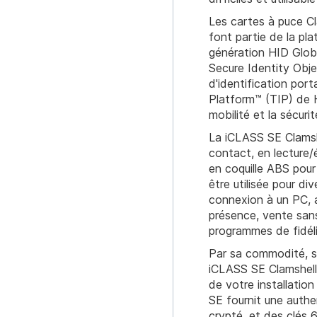
Les cartes à puce C
font partie de la pl
génération HID Glob
Secure Identity Obj
d'identification port
Platform™ (TIP) de H
mobilité et la sécuri
La iCLASS SE Clamshe
contact, en lecture
en coquille ABS pour 
être utilisée pour di
connexion à un PC, a
présence, vente sans
programmes de fidéli
Par sa commodité, son
iCLASS SE Clamshell 
de votre installatio
SE fournit une authe
crypté, et des clés 6