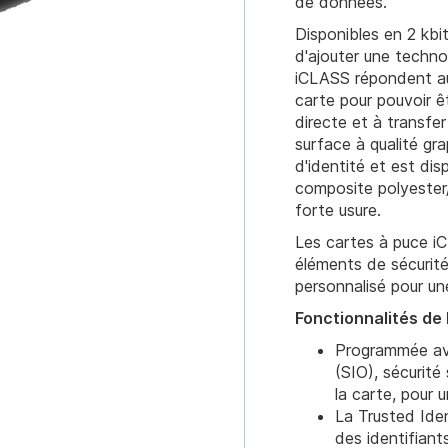
de données.
Disponibles en 2 kbit
d'ajouter une techno
iCLASS répondent au
carte pour pouvoir ê
directe et à transfe
surface à qualité gr
d'identité et est di
composite polyester
forte usure.
Les cartes à puce i
éléments de sécurité
personnalisé pour une
Fonctionnalités de l
Programmée av
(SIO), sécurité
la carte, pour
La Trusted Ide
des identifiant