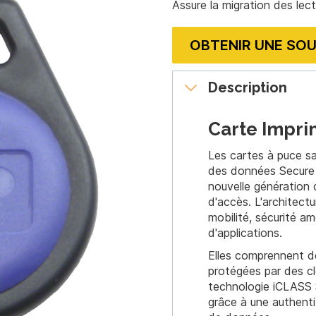
Assure la migration des lec
OBTENIR UNE SO
Description
Carte Impr
Les cartes à puce 
des données Secure I
nouvelle génération
d'accès. L'architect
mobilité, sécurité a
d'applications.
Elles comprennent de
protégées par des clé
technologie iCLASS S
grâce à une authenti