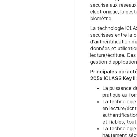
sécurisé aux réseaux
électronique, la gest
biométrie.
La technologie iCLA
sécurisées entre la c
d'authentification m
données et utilisati
lecture/écriture. Des
gestion d'applications
Principales caracté
205x iCLASS Key II:
La puissance d
pratique au fo
La technologie
en lecture/écr
authentificati
et fiables, tou
La technologie
hautement sécur