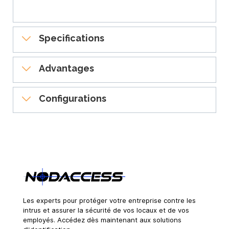
Specifications
Produit certifié ENERGY STAR®:
Advantages
Cette imprimante badge fournit aux
entreprises une solution d'impression
Bénéficiant d´une garantie mondiale de
d'identification photographique à hautes
Configurations
trois ans*, cette imprimante de cartes
performances et écoénergétique qui prend
plastiques peut s'intégrer facilement afin
Impression recto-verso:
Recto ou
en charge les initiatives écologiques de
de fonctionner avec d'autres produits HID,
recto-verso
l'entreprise et participe à la réduction des
ce qui garantit que vous recevez et
Méthode d’impression:
Impression à
coûts. Du fait de la nouvelle classification
conservez la valeur maximale de la marque
haute définition par sublimation /
ENERGY STAR, le délai par défaut pour le
la plus fiable dans le domaine des solutions
Transfert thermique de résine
mode veille a été réduit de deux heures à
d'identification sécurisées.
Résolution:
300 ppp
cinq minutes, et les améliorations
*Garantie de trois ans disponible sur
Vitesse d’impression:
16 secondes
apportées au design de l'imprimante
enregistrement en ligne de l'imprimante.
par carte / 225 cartes par heure
réduisent la consommation d'énergie en
Les experts pour protéger votre entreprise contre les
(Garantie standard de deux ans sans
(YMCKO)
mode veille ou veille prolongée.
intrus et assurer la sécurité de vos locaux et de vos
enregistrement en ligne de l'imprimante.)
Logiciel inclus:
Application
employés. Accédez dès maintenant aux solutions
Options de l'imprimante: